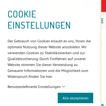
D
Zum
Zur
Zur
Zum
Zum
Zur
Zur
Zur
Zum
Topnavigation
Landeszahnärztekammern
I
Zahnärzt:innensuche
Notdienst
Inhalt
Zahnärzt:innensuche
Notdienstsuche
Hauptmenü
Untermenü
Topnavigation
Metanavigation
Positionsnavigation
Footer-
COOKIE
Hauptmenü
Metanavigation
R
(Accesskey:
(Accesskey:
(Accesskey:
(Accesskey:
(Accesskey:
(Landeszahnärztekammern,
(Accesskey:
(Accesskey:
Menü
E
M
0)
8)
9)
1)
2)
Suche)
4)
5)
(Accesskey:
EINSTELLUNGEN
K
ö
(Accesskey:
6)
T
Positionsnavigation
3)
E
Burgenland
L
LAP - Lehrabschlussprüfung zur zahnärztlichen Fachassistenz
Der Gebrauch von Cookies erlaubt es uns, Ihnen die
I
optimale Nutzung dieser Website anzubieten. Wir
N
verwenden Cookies zu Statistikzwecken und zur
LAP -
K
Qualitätssicherung. Durch Fortfahren auf unserer
S
Website stimmen Sie dieser Verwendung zu.
LEHRABSCHLUSSPRÜFUN
Genauere Informationen und die Möglichkeit zum
Widerspruch finden Sie hier.
G ZUR ZAHNÄRZTLICHEN
Benutzerdefinierte Einstellungen
FACHASSISTENZ
Alle akzeptieren