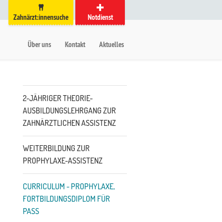
Zahnärzt:innensuche
Notdienst
auptmenü
etanavigation
Über uns
Kontakt
Aktuelles
Untermenü
2-JÄHRIGER THEORIE-
AUSBILDUNGSLEHRGANG ZUR
ZAHNÄRZTLICHEN ASSISTENZ
WEITERBILDUNG ZUR
PROPHYLAXE-ASSISTENZ
CURRICULUM - PROPHYLAXE,
FORTBILDUNGSDIPLOM FÜR
PASS