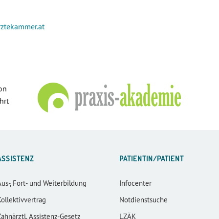
rztekammer
.at
on
hrt
ASSISTENZ
PATIENTIN/PATIENT
Aus-, Fort- und Weiterbildung
Infocenter
Kollektivvertrag
Notdienstsuche
Zahnärztl. Assistenz-Gesetz
LZÄK