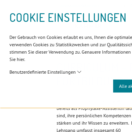
D
Zum
Zur
Zur
Zum
Zum
Zur
Zur
Zur
Zum
Topnavigation
Landeszahnärztekammern
Sprache:
D
I
Inhalt
Zahnärzt:innensuche
Notdienstsuche
Hauptmenü
Untermenü
Topnavigation
Metanavigation
Positionsnavigation
Footer-
COOKIE EINSTELLUNGEN
R
(Accesskey:
(Accesskey:
(Accesskey:
(Accesskey:
(Accesskey:
(Landeszahnärztekammern,
(Accesskey:
(Accesskey:
Menü
E
0)
8)
9)
1)
2)
Suche)
4)
5)
(Accesskey:
K
(Accesskey:
6)
T
Der Gebrauch von Cookies erlaubt es uns, Ihnen die optimale
Positionsnavigation
3)
E
Burgenland
Curriculum - Prophy
verwenden Cookies zu Statistikzwecken und zur Qualitätssich
L
stimmen Sie dieser Verwendung zu. Genauere Informationen
I
Sie hier.
N
CURRICULUM -
K
Benutzerdefinierte Einstellungen
S
FORTBILDUNGS
Alle a
Diese Fortbildung ermöglicht allen, d
bereits als Prophylaxe-Assistentin tät
sind, ihre persönlichen Kompetenzen
stärken und ihr Wissen zu erweitern. 
Lehrgang umfasst insgesamt 60