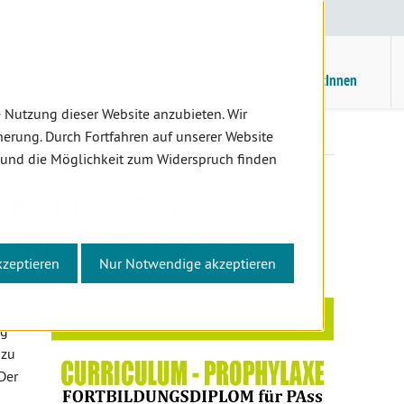
E
/
EN
Suche
Kontrast
H
M
ZahnärztInnen
Assistenz
PatientInnen
 Nutzung dieser Website anzubieten. Wir
laxe, Fortbildungsdiplom für PAss
erung. Durch Fortfahren auf unserer Website
 und die Möglichkeit zum Widerspruch finden
 PROPHYLAXE,
DIPLOM FÜR PASS
kzeptieren
Nur Notwendige akzeptieren
ie
ig
 zu
Der