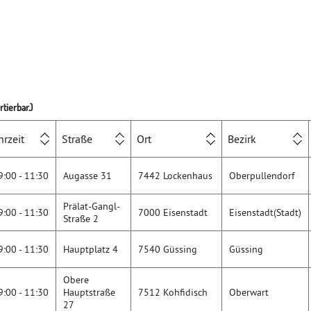
tierbar.)
hrzeit
Straße
Ort
Bezirk
9:00 - 11:30
Augasse 31
7442 Lockenhaus
Oberpullendorf
Prälat-Gangl-
9:00 - 11:30
7000 Eisenstadt
Eisenstadt(Stadt)
Straße 2
9:00 - 11:30
Hauptplatz 4
7540 Güssing
Güssing
Obere
9:00 - 11:30
Hauptstraße
7512 Kohfidisch
Oberwart
27