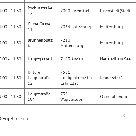
Rochusstraße
9:00 - 11:30
7000 Eisenstadt
Eisenstadt(Stadt)
42
Kurze Gasse
9:00 - 11:30
7033 Pöttsching
Mattersburg
11
Brunnenplatz
7210
9:00 - 11:30
Mattersburg
6
Mattersburg
9:00 - 11:30
Hauptgasse 1
7163 Andau
Neusiedl am See
Untere
7561
9:00 - 11:30
Hauptstraße
Heiligenkreuz im
Jennersdorf
12
Lafnitztal
Hauptstraße
7331
9:00 - 11:30
Oberpullendorf
104
Weppersdorf
<<
0 Ergebnissen