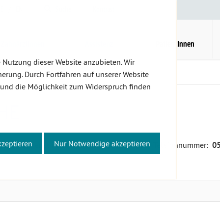
E
/
EN
Suche
Kontrast
H
M
ZahnärztInnen
Assistenz
PatientInnen
 Nutzung dieser Website anzubieten. Wir
tdienstsuche
erung. Durch Fortfahren auf unserer Website
 und die Möglichkeit zum Widerspruch finden
HE
kzeptieren
Nur Notwendige akzeptieren
lichen Notdienst im Burgenland auch unter der Telefonnummer:
05