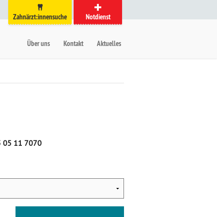
Zahnärzt:innensuche
Notdienst
auptmenü
etanavigation
Über uns
Kontakt
Aktuelles
 05 11 7070