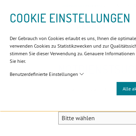
D
Zum
Zur
Zur
Zum
Zum
Zur
Zur
Zur
Zum
Topnavigation
Landeszahnärztekammern
Sprache:
D
I
Inhalt
Zahnärzt:innensuche
Notdienstsuche
Hauptmenü
Untermenü
Topnavigation
Metanavigation
Positionsnavigation
Footer-
COOKIE EINSTELLUNGEN
R
(Accesskey:
(Accesskey:
(Accesskey:
(Accesskey:
(Accesskey:
(Landeszahnärztekammern,
(Accesskey:
(Accesskey:
Menü
E
0)
8)
9)
1)
2)
Suche)
4)
5)
(Accesskey:
K
(Accesskey:
6)
T
Der Gebrauch von Cookies erlaubt es uns, Ihnen die optimale
Positionsnavigation
3)
E
Burgenland
PatientInnen
No
verwenden Cookies zu Statistikzwecken und zur Qualitätssich
L
stimmen Sie dieser Verwendung zu. Genauere Informationen
I
Sie hier.
N
NOTDIENSTSUC
K
Benutzerdefinierte Einstellungen
S
Alle a
Sie erfahren den aktuellen zahnärzt
Bezirk