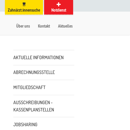
Zahnärzt:innensuche
Notdienst
auptmenü
etanavigation
Über uns
Kontakt
Aktuelles
Untermenü
AKTUELLE INFORMATIONEN
ABRECHNUNGSSTELLE
MITGLIEDSCHAFT
AUSSCHREIBUNGEN -
KASSENPLANSTELLEN
JOBSHARING