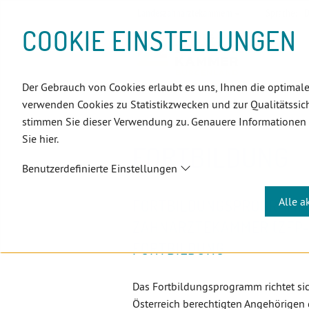
D
Zum
Zur
Zur
Zum
Zum
Zur
Zur
Zur
Zum
Topnavigation
Landeszahnärztekammern
Sprache:
D
I
Inhalt
Zahnärzt:innensuche
Notdienstsuche
Hauptmenü
Untermenü
Topnavigation
Metanavigation
Positionsnavigation
Footer-
COOKIE EINSTELLUNGEN
R
(Accesskey:
(Accesskey:
(Accesskey:
(Accesskey:
(Accesskey:
(Landeszahnärztekammern,
(Accesskey:
(Accesskey:
Menü
E
0)
8)
9)
1)
2)
Suche)
4)
5)
(Accesskey:
K
(Accesskey:
6)
T
Der Gebrauch von Cookies erlaubt es uns, Ihnen die optimale
Positionsnavigation
3)
E
Burgenland
ZahnärztInnen
verwenden Cookies zu Statistikzwecken und zur Qualitätssich
L
stimmen Sie dieser Verwendung zu. Genauere Informationen
I
Sie hier.
N
FORTBILDUNG
K
Benutzerdefinierte Einstellungen
S
Alle a
FORTBILDUNGSPROGRAMM 
ZAHNÄRZTEKAMMER (ZFP-Ö
FORTBILDUNG
Das Fortbildungsprogramm richtet sic
Österreich berechtigten Angehörigen 