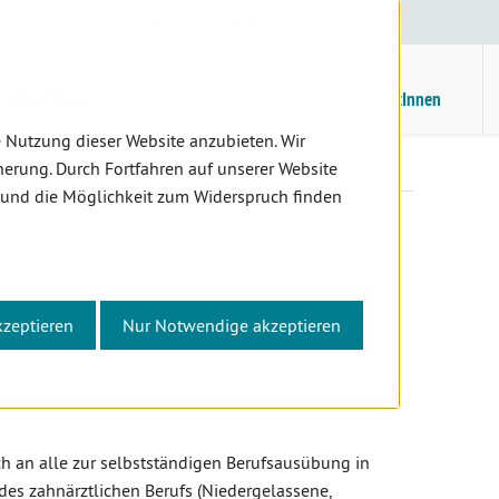
E
/
EN
Suche
Kontrast
H
M
ZahnärztInnen
Assistenz
PatientInnen
 Nutzung dieser Website anzubieten. Wir
Fortbildung
erung. Durch Fortfahren auf unserer Website
 und die Möglichkeit zum Widerspruch finden
kzeptieren
Nur Notwendige akzeptieren
DER ÖSTERREICHISCHEN
ZÄK) - RICHTLINIEN ZUR
h an alle zur selbstständigen Berufsausübung in
des zahnärztlichen Berufs (Niedergelassene,