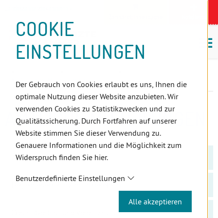
D
Zum
Zur
Zur
Zum
Zum
Zur
Zur
Zur
Zum
Topnavigation
Landeszahnärztekammern
I
Zahnärzt:innensuche
Notdienst
Inhalt
Zahnärzt:innensuche
Notdienstsuche
Hauptmenü
Untermenü
Topnavigation
Metanavigation
Positionsnavigation
Footer-
COOKIE
Hauptmenü
Metanavigation
R
(Accesskey:
(Accesskey:
(Accesskey:
(Accesskey:
(Accesskey:
(Landeszahnärztekammern,
(Accesskey:
(Accesskey:
Menü
E
M
0)
8)
9)
1)
2)
Suche)
4)
5)
(Accesskey:
EINSTELLUNGEN
K
ö
(Accesskey:
6)
T
Positionsnavigation
3)
E
Burgenland
ZahnärztInnen
Infocenter
L
Amtliche Mitteilungen
Der Gebrauch von Cookies erlaubt es uns, Ihnen die
I
optimale Nutzung dieser Website anzubieten. Wir
N
verwenden Cookies zu Statistikzwecken und zur
AMTLICHE MITTEILUNGEN
K
Qualitätssicherung. Durch Fortfahren auf unserer
S
Website stimmen Sie dieser Verwendung zu.
Genauere Informationen und die Möglichkeit zum
Widerspruch finden Sie hier.
Assistenz
Benutzerdefinierte Einstellungen
Begleitgesetz zur Zahnärztereform
Alle akzeptieren
Gesamtvertragliche Vereinbarungen