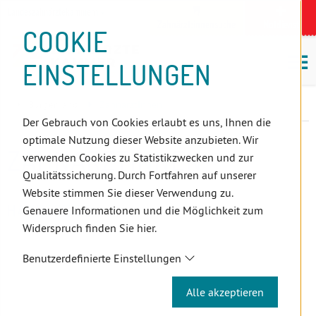
D
Zum
Zur
Zur
Zum
Zum
Zur
Zur
Zur
Zum
Topnavigation
Landeszahnärztekammern
I
Zahnärzt:innensuche
Notdienst
Inhalt
Zahnärzt:innensuche
Notdienstsuche
Hauptmenü
Untermenü
Topnavigation
Metanavigation
Positionsnavigation
Footer-
COOKIE
Hauptmenü
Metanavigation
R
(Accesskey:
(Accesskey:
(Accesskey:
(Accesskey:
(Accesskey:
(Landeszahnärztekammern,
(Accesskey:
(Accesskey:
Menü
E
M
0)
8)
9)
1)
2)
Suche)
4)
5)
(Accesskey:
EINSTELLUNGEN
K
ö
(Accesskey:
6)
T
Positionsnavigation
3)
E
Burgenland
ZahnärztInnen
L
Der Gebrauch von Cookies erlaubt es uns, Ihnen die
I
optimale Nutzung dieser Website anzubieten. Wir
N
ZAHNÄRZTINNEN
verwenden Cookies zu Statistikzwecken und zur
K
Qualitätssicherung. Durch Fortfahren auf unserer
S
Website stimmen Sie dieser Verwendung zu.
HAUPTSEITE
Genauere Informationen und die Möglichkeit zum
Widerspruch finden Sie hier.
Benutzerdefinierte Einstellungen
Alle akzeptieren