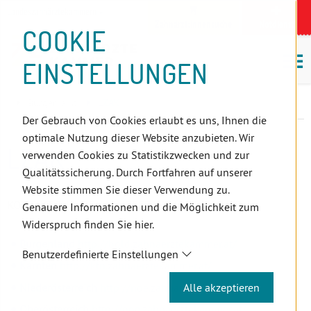
D
Zum
Zur
Zur
Zum
Zum
Zur
Zur
Zur
Zum
Topnavigation
Landeszahnärztekammern
I
Zahnärzt:innensuche
Notdienst
Inhalt
Zahnärzt:innensuche
Notdienstsuche
Hauptmenü
Untermenü
Topnavigation
Metanavigation
Positionsnavigation
Footer-
COOKIE
Hauptmenü
Metanavigation
R
(Accesskey:
(Accesskey:
(Accesskey:
(Accesskey:
(Accesskey:
(Landeszahnärztekammern,
(Accesskey:
(Accesskey:
Menü
E
M
0)
8)
9)
1)
2)
Suche)
4)
5)
(Accesskey:
EINSTELLUNGEN
K
ö
(Accesskey:
6)
T
Positionsnavigation
3)
E
Burgenland
LZÄK
L
Der Gebrauch von Cookies erlaubt es uns, Ihnen die
I
optimale Nutzung dieser Website anzubieten. Wir
N
LZÄK
verwenden Cookies zu Statistikzwecken und zur
K
Qualitätssicherung. Durch Fortfahren auf unserer
S
Website stimmen Sie dieser Verwendung zu.
KONTAKT ZU IHREN LANDESZAHNÄRZTKAMMERN
Genauere Informationen und die Möglichkeit zum
Widerspruch finden Sie hier.
Burgenland
http://bgld.zahnaerztekammer.at/
Benutzerdefinierte Einstellungen
Kärnten
http://ktn.zahnaerztekammer.at/
Alle akzeptieren
Niederösterreich
http://noe.zahnaerztekammer.at/
Oberösterreich
http://ooe.zahnaerztekammer.at/