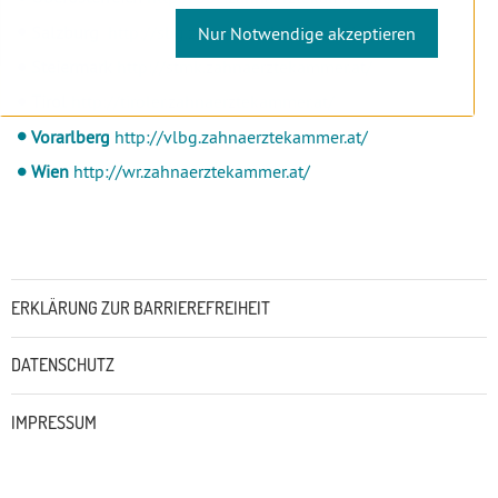
Salzburg
http://sbg.zahnaerztekammer.at/
Nur Notwendige akzeptieren
Steiermark
http://stmk.zahnaerztekammer.at/
Tirol
http://tiroler.zahnaerztekammer.at/
Vorarlberg
http://vlbg.zahnaerztekammer.at/
Wien
http://wr.zahnaerztekammer.at/
Untermenü
ERKLÄRUNG ZUR BARRIEREFREIHEIT
DATENSCHUTZ
IMPRESSUM