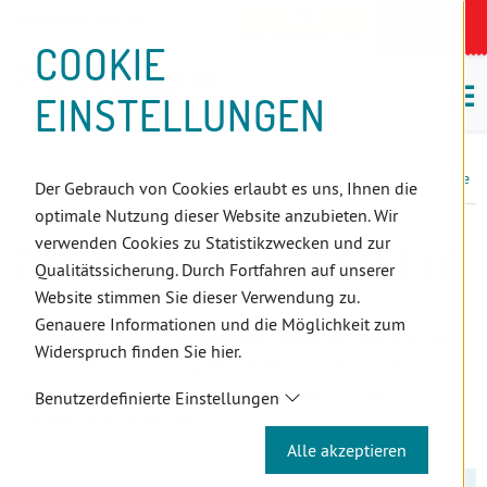
D
Zum
Zur
Zur
Zum
Zum
Zur
Zur
Zur
Zum
Topnavigation
Landeszahnärztekammern
I
Zahnärzt:innensuche
Notdienst
Inhalt
Zahnärzt:innensuche
Notdienstsuche
Hauptmenü
Untermenü
Topnavigation
Metanavigation
Positionsnavigation
Footer-
COOKIE
Hauptmenü
Metanavigation
R
(Accesskey:
(Accesskey:
(Accesskey:
(Accesskey:
(Accesskey:
(Landeszahnärztekammern,
(Accesskey:
(Accesskey:
Menü
E
M
0)
8)
9)
1)
2)
Suche)
4)
5)
(Accesskey:
EINSTELLUNGEN
K
ö
(Accesskey:
6)
T
Positionsnavigation
3)
E
Burgenland
ZahnärztInnen
L
Ausschreibungen - Kassenplanstellen
ZMK Kassenplanstelle
Der Gebrauch von Cookies erlaubt es uns, Ihnen die
I
optimale Nutzung dieser Website anzubieten. Wir
N
verwenden Cookies zu Statistikzwecken und zur
ZMK KASSENPLANSTELLE
K
Qualitätssicherung. Durch Fortfahren auf unserer
S
Website stimmen Sie dieser Verwendung zu.
Genauere Informationen und die Möglichkeit zum
Für konkrete Punkte und genauen Formulierungen ersuchen
Widerspruch finden Sie hier.
wir die gesetzlichen Vorgaben (zB Reihungskriterien)
herzunehmen. Dies hier soll nur eine Übersicht des
Benutzerdefinierte Einstellungen
Bewerbungsablaufes sein.
Alle akzeptieren