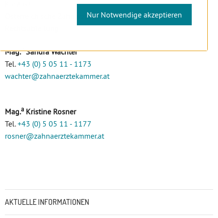
Kontakt
Nur Notwendige akzeptieren
Österreichische Zahnärztekammer
Rechtsabteilung
a
Mag.
Sandra Wachter
Tel.
+43 (0) 5 05 11 - 1173
wachter
@zahnaerztekammer
.at
a
Mag.
Kristine Rosner
Tel.
+43 (0) 5 05 11 - 1177
rosner
@zahnaerztekammer
.at
Untermenü
AKTUELLE INFORMATIONEN