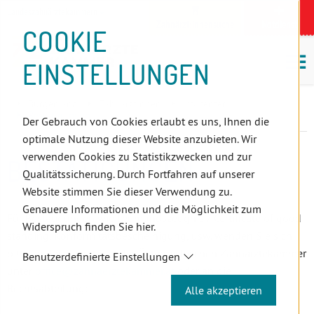
D
Zum
Zur
Zur
Zum
Zum
Zur
Zur
Zur
Zum
Topnavigation
Landeszahnärztekammern
I
Zahnärzt:innensuche
Notdienst
Inhalt
Zahnärzt:innensuche
Notdienstsuche
Hauptmenü
Untermenü
Topnavigation
Metanavigation
Positionsnavigation
Footer-
COOKIE
Hauptmenü
Metanavigation
R
(Accesskey:
(Accesskey:
(Accesskey:
(Accesskey:
(Accesskey:
(Landeszahnärztekammern,
(Accesskey:
(Accesskey:
Menü
E
M
0)
8)
9)
1)
2)
Suche)
4)
5)
(Accesskey:
EINSTELLUNGEN
K
ö
(Accesskey:
6)
T
Positionsnavigation
3)
E
Burgenland
ZahnärztInnen
Infocenter
L
Bestätigungen
Der Gebrauch von Cookies erlaubt es uns, Ihnen die
I
optimale Nutzung dieser Website anzubieten. Wir
N
verwenden Cookies zu Statistikzwecken und zur
BESTÄTIGUNGEN
K
Qualitätssicherung. Durch Fortfahren auf unserer
S
Website stimmen Sie dieser Verwendung zu.
Genauere Informationen und die Möglichkeit zum
Für Bestätigungen wie Leumundszeugnis / Certificate of good
Widerspruch finden Sie hier.
standing, Konformitätsbescheinigung, usw. wenden Sie sich
bitte an das Sekretariat der Österreichischen Zahnärztekammer
Benutzerdefinierte Einstellungen
unter
office
@zahnaerztekammer
.at
oder an die
Rechtsabteilung:
Alle akzeptieren